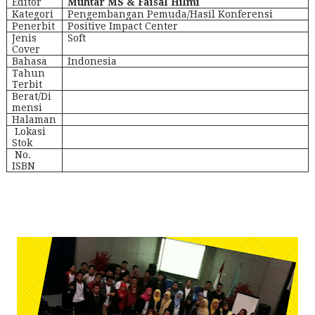
Editor
Muhtar MS &
Faisal Hilmi
Kategori
Pengembangan Pemuda/Hasil Konferensi
Penerbit
Positive Impact Center
Jenis
Soft
Cover
Bahasa
Indonesia
Tahun
Terbit
Berat/Di
mensi
Halaman
Lokasi
Stok
No.
ISBN