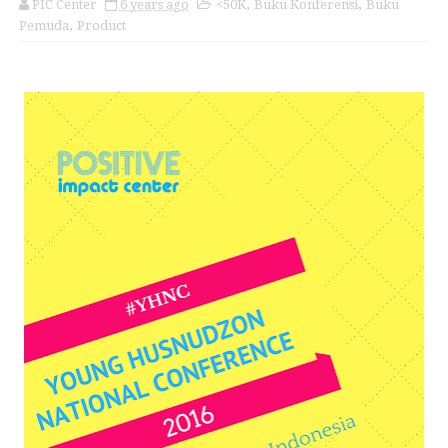
PIC Center
6 years ago
<50K
,
Buku Konferensi
,
Buku
Pemuda
,
Product